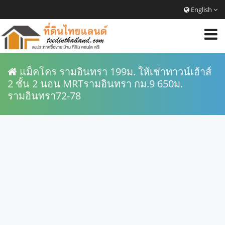
English
แม็คโคร รามอินทรา 199ม. ให้เช่าทาวน์เฮ้าส์
2 ชั้น 2 นอน MRTรามอินทรา กม.9 650ม.
รามอินทรา72-78