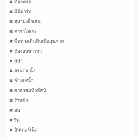
ที่จอดรถ
มินิมาร์ท
สนามเด็กเล่น
คาราโอเกะ
พื้นทางเดินหินเพื่อสุขภาพ
ห้องอบซาวนา
สปา
สระว่ายน้ำ
อ่างแช่น้ำ
ศาลาชมทิวทัศน์
ร้านซัก
อบ
รีด
อินเตอร์เน็ต