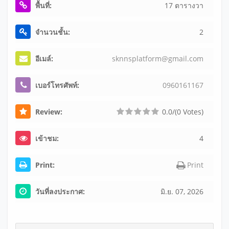
พื้นที่:
17 ตารางวา
จำนวนชั้น:
2
อีเมล์:
skn
nsp
lat
for
m@g
mai
l.c
om
เบอร์โทรศัพท์:
09
60
16
11
67
Review:
0.0/(0 Votes)
เข้าชม:
4
Print:
Print
วันที่ลงประกาศ:
มิ.ย. 07, 2026