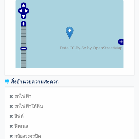
Data CC-By-SA by
OpenStreetMap
สิ่งอำนวยความสะดวก
รถไฟฟ้า
รถไฟฟ้าใต้ดิน
ลิฟต์
ฟิตเนส
กล้องวงจรปิด