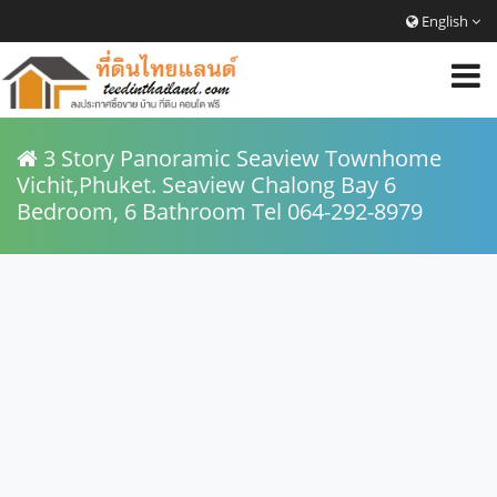
English
3 Story Panoramic Seaview Townhome
Vichit,Phuket. Seaview Chalong Bay 6
Bedroom, 6 Bathroom Tel 064-292-8979