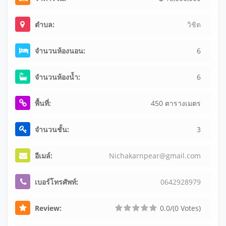
ตำบล:
วิชิต
จำนวนห้องนอน:
6
จำนวนห้องน้ำ:
6
พื้นที่:
450 ตารางเมตร
จำนวนชั้น:
3
อีเมล์:
Ni
ch
ak
ar
np
ea
r@
gm
ai
l.
co
m
เบอร์โทรศัพท์:
064
292
897
9
Review:
0.0/(0 Votes)