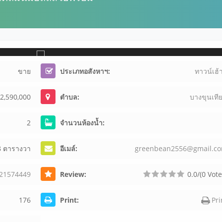
ขาย
ประเภทอสังหาฯ:
ทาวน์เฮ้า
 2,590,000
ตำบล:
บางขุนเที
2
จำนวนห้องน้ำ:
8 ตารางวา
อีเมล์:
g
r
e
e
n
b
e
a
n
2
5
5
6
@
g
m
a
i
l
.
c
o
21
57
44
49
Review:
0.0/(0 Vote
176
Print:
Pri