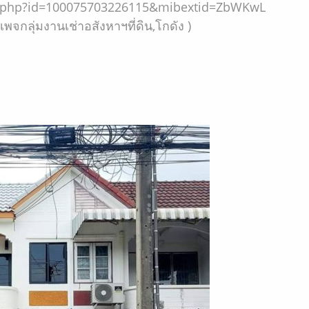
le.php?id=100075703226115&mibextid=ZbWKwL
เพจกลุ่มงานเช่าอสังหาฯที่ดิน,โกดัง )