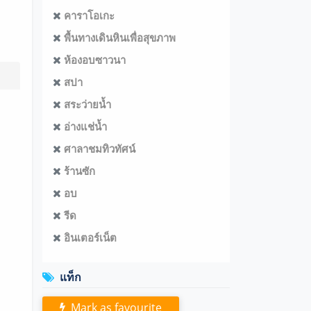
คาราโอเกะ
พื้นทางเดินหินเพื่อสุขภาพ
ห้องอบซาวนา
สปา
สระว่ายน้ำ
อ่างแช่น้ำ
ศาลาชมทิวทัศน์
ร้านซัก
อบ
รีด
อินเตอร์เน็ต
แท็ก
Mark as favourite