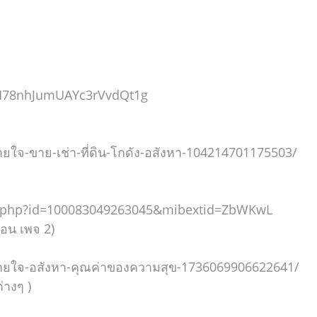
JM78nhJumUAYc3rVvdQt1g
ใจ-ขาย-เช่า-ที่ดิน-โกดัง-อสังหา-104214701175503/
le.php?id=100083049263045&mibextid=ZbWKwL
่อน เพจ 2)
ายใจ-อสังหา-คุณค่าของความสุข-1736069906622641/
่างๆ )