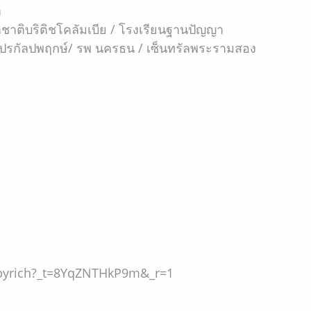
า
าชาติบริติชโคลัมเบีย / โรงเรียนฐานปัญญา
ฮมโปรกัลปพฤกษ์/ รพ นครธน / เซ็นทรัลพระรามสอง
ppyrich?_t=8YqZNTHkP9m&_r=1