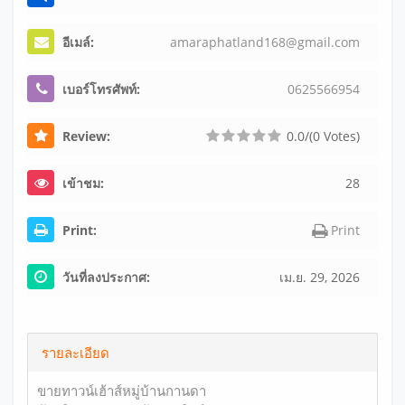
อีเมล์:
ama
rap
hat
lan
d16
8@g
mai
l.c
om
เบอร์โทรศัพท์:
06
25
56
69
54
Review:
0.0/(0 Votes)
เข้าชม:
28
Print:
Print
วันที่ลงประกาศ:
เม.ย. 29, 2026
รายละเอียด
ขายทาวน์เฮ้าส์หมู่บ้านกานดา