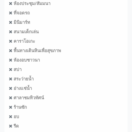
ห้องประชุม/สัมมนา
ที่จอดรถ
มินิมาร์ท
สนามเด็กเล่น
คาราโอเกะ
พื้นทางเดินหินเพื่อสุขภาพ
ห้องอบซาวนา
สปา
สระว่ายน้ำ
อ่างแช่น้ำ
ศาลาชมทิวทัศน์
ร้านซัก
อบ
รีด