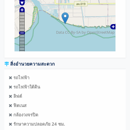
Data CC-By-SA by
OpenStreetMap
สิ่งอำนวยความสะดวก
รถไฟฟ้า
รถไฟฟ้าใต้ดิน
ลิฟต์
ฟิตเนส
กล้องวงจรปิด
รักษาความปลอดภัย 24 ชม.