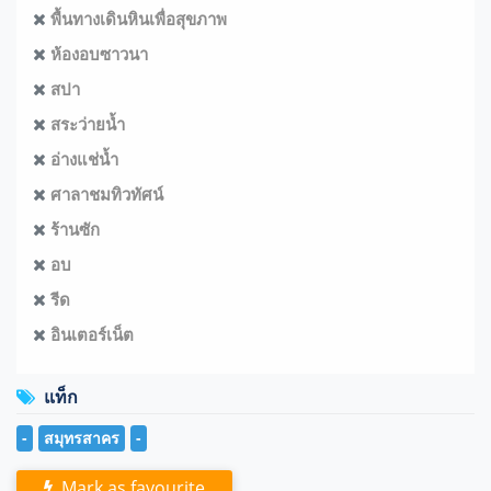
พื้นทางเดินหินเพื่อสุขภาพ
ห้องอบซาวนา
สปา
สระว่ายน้ำ
อ่างแช่น้ำ
ศาลาชมทิวทัศน์
ร้านซัก
อบ
รีด
อินเตอร์เน็ต
แท็ก
-
สมุทรสาคร
-
Mark as favourite