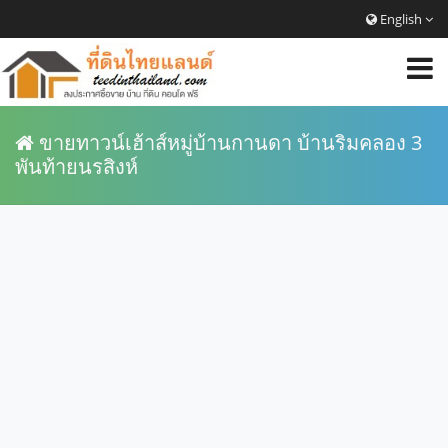
English
ขายทาวน์เฮ้าส์หมู่บ้านกานดา บ้านริมคลอง 3
พันท้ายนรสิงห์