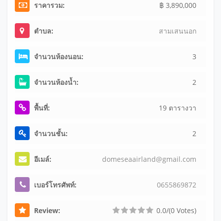
ราคารวม:
฿ 3,890,000
ตำบล:
สามเสนนอก
จำนวนห้องนอน:
3
จำนวนห้องน้ำ:
2
พื้นที่:
19 ตารางวา
จำนวนชั้น:
2
อีเมล์:
do
me
se
aa
ir
la
nd
@g
ma
il
.c
om
เบอร์โทรศัพท์:
065
586
987
2
Review:
0.0/(0 Votes)