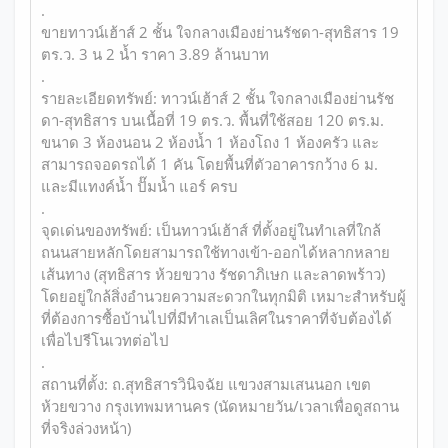
.
ขายทาวน์เฮ้าส์ 2 ชั้น ใจกลางเมืองย่านรัชดา-สุทธิสาร 19
ตร.ว. 3 น 2 น้ำ ราคา 3.89 ล้านบาท
.
รายละเอียดทรัพย์: ทาวน์เฮ้าส์ 2 ชั้น ใจกลางเมืองย่านรัช
ดา-สุทธิสาร บนเนื้อที่ 19 ตร.ว. พื้นที่ใช้สอย 120 ตร.ม.
ขนาด 3 ห้องนอน 2 ห้องน้ำ 1 ห้องโถง 1 ห้องครัว และ
สามารถจอดรถได้ 1 คัน โดยพื้นที่ตัวอาคารกว้าง 6 ม.
และมีแทงค์น้ำ ปั๊มน้ำ แอร์ ครบ
.
จุดเด่นของทรัพย์: เป็นทาวน์เฮ้าส์ ที่ตั้งอยู่ในทำเลที่ใกล้
ถนนสายหลักโดยสามารถใช้ทางเข้า-ออกได้หลากหลาย
เส้นทาง (สุทธิสาร ห้วยขวาง รัชดาภิเษก และลาดพร้าว)
โดยอยู่ใกล้สิ่งอำนวยความสะดวกในทุกมิติ เหมาะสำหรับผู้
ที่ต้องการซื้อบ้านไปที่มีทำเลเป็นเลิศในราคาที่จับต้องได้
เพื่อไปรีโนเวทต่อไป
.
สถานที่ตั้ง: ถ.สุทธิสารวินิจฉัย แขวงสามเสนนอก เขต
ห้วยขวาง กรุงเทพมหานคร (นัดหมายวัน/เวลาเพื่อดูสถาน
ที่จริงล่วงหน้า)