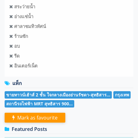
สระว่ายน้ำ
อ่างแช่น้ำ
ศาลาชมทิวทัศน์
ร้านซัก
อบ
รีด
อินเตอร์เน็ต
แท็ก
ขายทาวน์เฮ้าส์ 2 ชั้น ใจกลางเมืองย่านรัชดา-สุทธิสาร...
กรุงเทพ
สถานีรถไฟฟ้า MRT สุทธิสาร 900...
Mark as favourite
Featured Posts