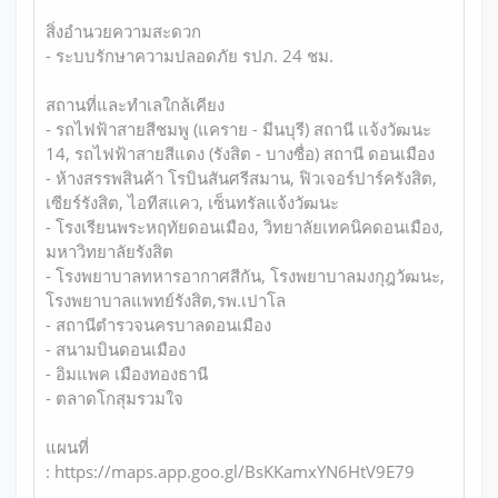
สิ่งอำนวยความสะดวก
- ระบบรักษาความปลอดภัย รปภ. 24 ชม.
สถานที่และทำเลใกล้เคียง
- รถไฟฟ้าสายสีชมพู (แคราย - มีนบุรี) สถานี แจ้งวัฒนะ
14, รถไฟฟ้าสายสีแดง (รังสิต - บางซื่อ) สถานี ดอนเมือง
- ห้างสรรพสินค้า โรบินสันศรีสมาน, ฟิวเจอร์ปาร์ครังสิต,
เซียร์รังสิต, ไอทีสแคว, เซ็นทรัลแจ้งวัฒนะ
- โรงเรียนพระหฤทัยดอนเมือง, วิทยาลัยเทคนิคดอนเมือง,
มหาวิทยาลัยรังสิต
- โรงพยาบาลทหารอากาศสีกัน, โรงพยาบาลมงกุฎวัฒนะ,
โรงพยาบาลแพทย์รังสิต,รพ.เปาโล
- สถานีตำรวจนครบาลดอนเมือง
- สนามบินดอนเมือง
- อิมแพค เมืองทองธานี
- ตลาดโกสุมรวมใจ
แผนที่
: https://maps.app.goo.gl/BsKKamxYN6HtV9E79