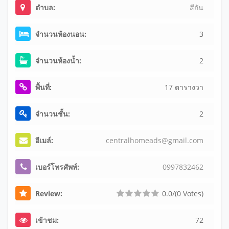
ตำบล:
สีกัน
จำนวนห้องนอน:
3
จำนวนห้องน้ำ:
2
พื้นที่:
17 ตารางวา
จำนวนชั้น:
2
อีเมล์:
ce
nt
ra
lh
om
ea
ds
@g
ma
il
.c
om
เบอร์โทรศัพท์:
0
9
9
7
8
3
2
4
6
2
Review:
0.0/(0 Votes)
เข้าชม:
72