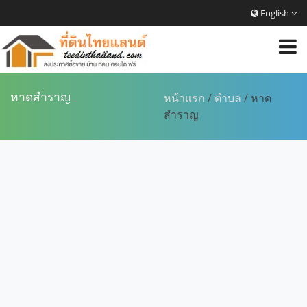
English
หาดสำราญ
หน้าแรก
/
ตำบล
/ หาด
สำราญ