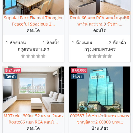
Supalai Park Ekamai Thonglor
Route66 แยก RCA คอนโดลุมพินี
Peaceful Spacious 2...
พาร์ค พระราม9 รัชดา ...
คอนโด
คอนโด
1 ห้องนอน
1 ห้องน้ำ
2 ห้องนอน
2 ห้องน้ำ
กรุงเทพมหานคร
กรุงเทพมหานคร
฿ 21,998
฿ 60,000
ให้เช่า
ให้เช่า
MRTรฟม. 300ม. 52 ตร.ม. 2นอน
000587 ให้เช่า สำนักงาน อาคาร
Route66 แยก RCA คอนโ...
ชาญอิสระ2 60000 บาท...
คอนโด
บ้านเดี่ยว