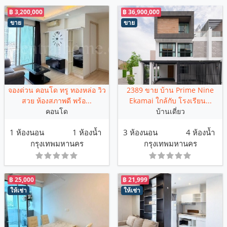
฿ 3,200,000
฿ 36,900,000
ขาย
ขาย
จองด่วน คอนโด ทรู ทองหล่อ วิว
2389 ขาย บ้าน Prime Nine
สวย ห้องสภาพดี พร้อ...
Ekamai ใกล้กับ โรงเรียน...
คอนโด
บ้านเดี่ยว
1 ห้องนอน
1 ห้องน้ำ
3 ห้องนอน
4 ห้องน้ำ
กรุงเทพมหานคร
กรุงเทพมหานคร
฿ 25,000
฿ 21,999
ให้เช่า
ให้เช่า