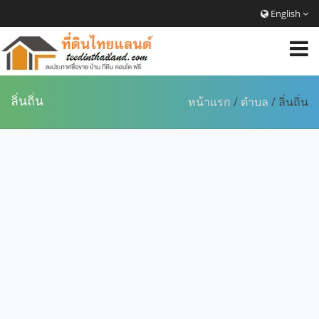
English
ลิ่นถิ่น
หน้าแรก
/
ตำบล
/ ลิ่นถิ่น