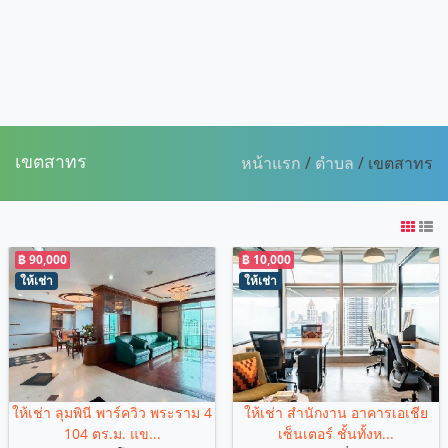
เขตสาทร
หน้าแรก
/
ตำบล
/ เขตสาทร
฿ 90,000
฿ 10,000
ให้เช่า
ให้เช่า
ให้เช่า ลุมพินี พาร์ควิว พระราม 4
ให้เช่า สำนักงาน อาคารเอเชีย
104 ตร.ม. แข...
เซ็นเตอร์ ชั้นทั้งห...