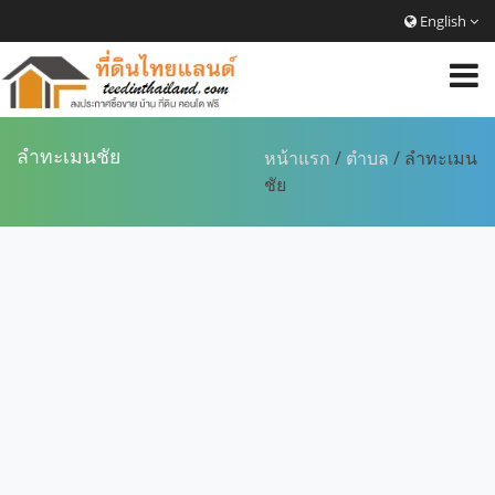
English
ลำทะเมนชัย
หน้าแรก
/
ตำบล
/ ลำทะเมน
ชัย