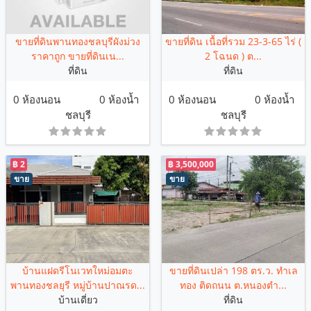
ขายที่ดินพานทองชลบุรีผังม่วง
ขายที่ดิน เนื้อที่รวม 23-3-65 ไร่ (
ราคาถูก ขายที่ดินเน...
2 โฉนด ) ต...
ที่ดิน
ที่ดิน
0 ห้องนอน
0 ห้องน้ำ
0 ห้องนอน
0 ห้องน้ำ
ชลบุรี
ชลบุรี
฿ 2
฿ 3,500,000
ขาย
ขาย
บ้านแฝดรีโนเวทใหม่อมตะ
ขายที่ดินเปล่า 198 ตร.ว. ทำเล
พานทองชลยุรี หมู่บ้านปาณรด...
ทอง ติดถนน ต.หนองตำ...
บ้านเดี่ยว
ที่ดิน