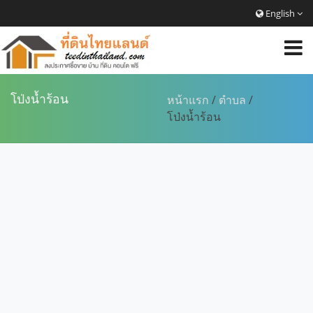
English
โป่งน้ำร้อน
หน้าแรก
/
ตำบล
/
โป่งน้ำร้อน