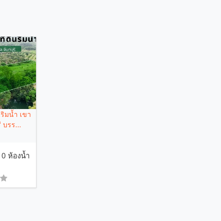
ริมน้ำ เขา
ี บรร...
0 ห้องน้ำ