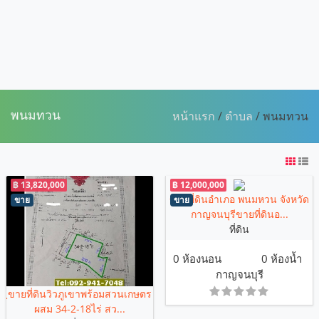
พนมทวน
หน้าแรก
/
ตำบล
/ พนมทวน
฿ 13,820,000
฿ 12,000,000
ขายที่ดินอำเภอ พนมหวน จังหวัด
ขาย
ขาย
กาญจนบุรีขายที่ดินอ...
ที่ดิน
0 ห้องนอน
0 ห้องน้ำ
กาญจนบุรี
ฺขายที่ดินวิวภูเขาพร้อมสวนเกษตร
ผสม 34-2-18ไร่ สว...