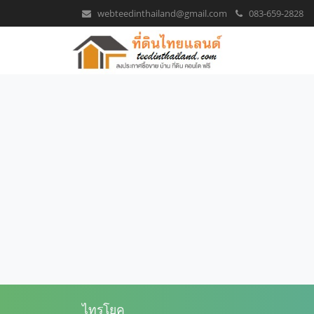
webteedinthailand@gmail.com
083-659-2828
ไทรโยค