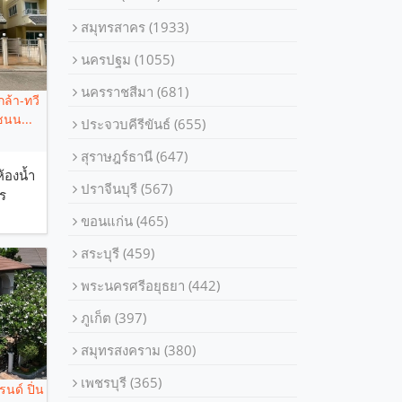
สมุทรสาคร
(1933)
นครปฐม
(1055)
นครราชสีมา
(681)
กล้า-ทวี
นน...
ประจวบคีรีขันธ์
(655)
สุราษฎร์ธานี
(647)
ห้องน้ำ
ปราจีนบุรี
(567)
ร
ขอนแก่น
(465)
สระบุรี
(459)
พระนครศรีอยุธยา
(442)
ภูเก็ต
(397)
สมุทรสงคราม
(380)
เพชรบุรี
(365)
นด์ ปิ่น