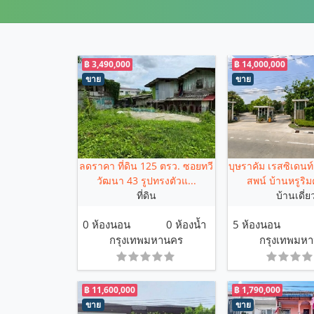
฿ 3,490,000
฿ 14,000,000
ขาย
ขาย
ลดราคา ที่ดิน 125 ตรว. ซอยทวี
บุษราคัม เรสซิเดน
วัฒนา 43 รูปทรงตัวแ...
สพน์ บ้านหรูริม
ที่ดิน
บ้านเดี่ย
0 ห้องนอน
0 ห้องน้ำ
5 ห้องนอน
กรุงเทพมหานคร
กรุงเทพมห
฿ 11,600,000
฿ 1,790,000
ขาย
ขาย