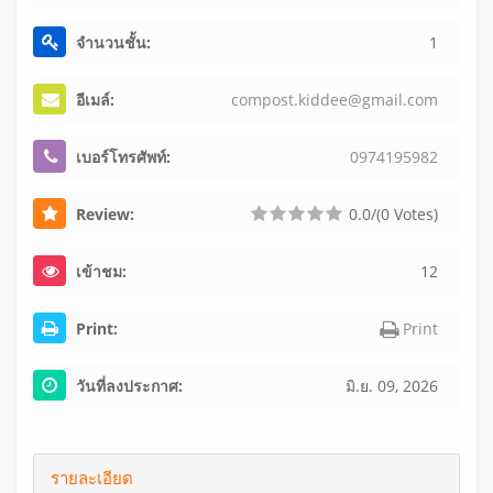
จำนวนชั้น:
1
อีเมล์:
co
mp
os
t.
ki
dd
ee
@g
ma
il
.c
om
เบอร์โทรศัพท์:
0
9
7
4
1
9
5
9
8
2
Review:
0.0/(0 Votes)
เข้าชม:
12
Print:
Print
วันที่ลงประกาศ:
มิ.ย. 09, 2026
รายละเอียด