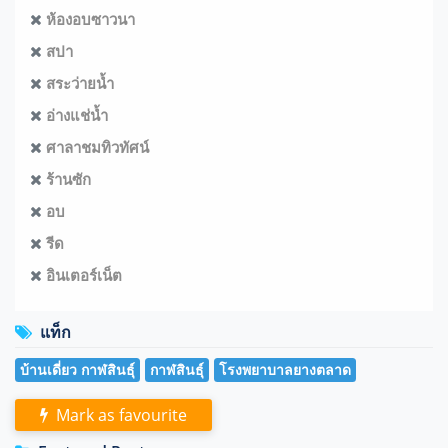
ห้องอบซาวนา
สปา
สระว่ายน้ำ
อ่างแช่น้ำ
ศาลาชมทิวทัศน์
ร้านซัก
อบ
รีด
อินเตอร์เน็ต
แท็ก
บ้านเดี่ยว กาฬสินธุ์
กาฬสินธุ์
โรงพยาบาลยางตลาด
Mark as favourite