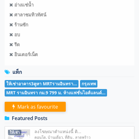
อ่างแช่น้ำ
ศาลาชมทิวทัศน์
ร้านซัก
อบ
รีด
อินเตอร์เน็ต
แท็ก
ให้เช่าอาคาร3คูหา MRTรามอินทรา...
กรุงเทพ
MRT รามอินทรา กม.9 799 ม. ห้างแฟชั่นไอส์แลนด์...
Mark as favourite
Featured Posts
ลงโฆษณาตำแหน่งนี้ ติ...
ให้เช่า
คอนโด
,
บ้านเดี่ยว
,
ที่ดิน
, ลาดพร้าว