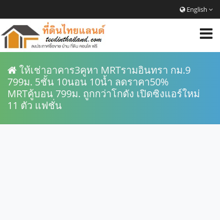
English
ให้เช่าอาคาร3คูหา MRTรามอินทรา กม.9
799ม. 5ชั้น 10นอน 10น้ำ ลดราคา50%
MRTคู้บอน 799ม. ถูกกว่าโกดัง เปิดซิงแอร์ใหม่
11 ตัว แฟชั่น