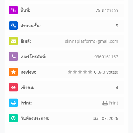
พื้นที่:
75 ตารางวา
จำนวนชั้น:
5
อีเมล์:
sk
nn
sp
la
tf
or
m@
gm
ai
l.
co
m
เบอร์โทรศัพท์:
0
9
6
0
1
6
1
1
6
7
Review:
0.0/(0 Votes)
เข้าชม:
4
Print:
Print
วันที่ลงประกาศ:
มิ.ย. 07, 2026