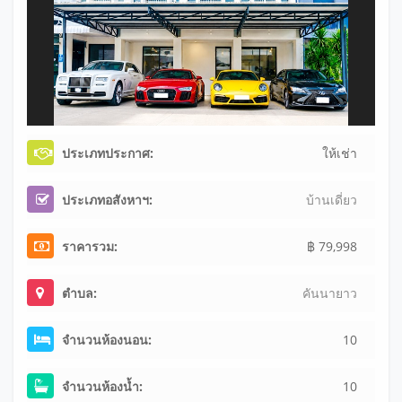
ประเภทประกาศ:
ให้เช่า
ประเภทอสังหาฯ:
บ้านเดี่ยว
ราคารวม:
฿ 79,998
ตำบล:
คันนายาว
จำนวนห้องนอน:
10
จำนวนห้องน้ำ:
10