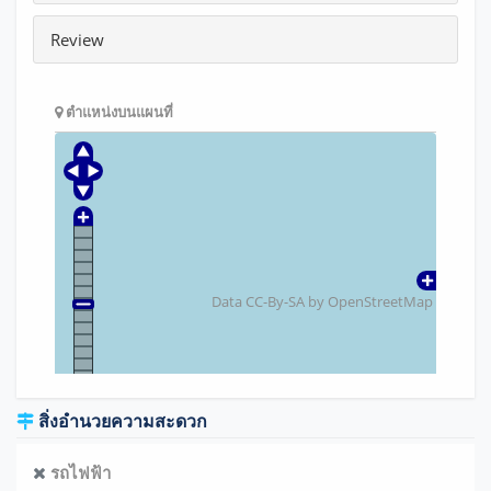
Review
ตำแหน่งบนแผนที่
Data CC-By-SA by
OpenStreetMap
สิ่งอำนวยความสะดวก
รถไฟฟ้า