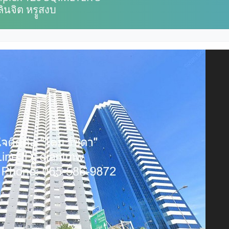
นจิต หรููสงบ