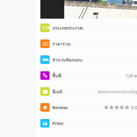
ประเภทประกาศ:
ราคารวม:
จำนวนห้องนอน:
พื้นที่:
120 
อีเมล์:
dom
ese
aai
rla
nd@
Review:
0.0
Print: