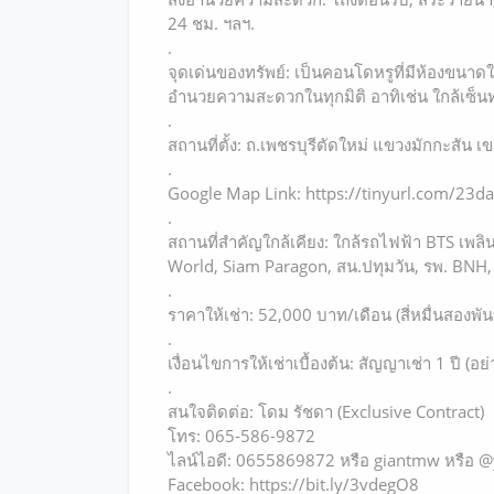
24 ชม. ฯลฯ.
.
จุดเด่นของทรัพย์: เป็นคอนโดหรูที่มีห้องขนาดใหญ
อำนวยความสะดวกในทุกมิติ อาทิเช่น ใกล้เซ็นท
.
สถานที่ตั้ง: ถ.เพชรบุรีตัดใหม่ แขวงมักกะสัน 
.
Google Map Link: https://tinyurl.com/23d
.
สถานที่สำคัญใกล้เคียง: ใกล้รถไฟฟ้า BTS เพลิ
World, Siam Paragon, สน.ปทุมวัน, รพ. BNH,
.
ราคาให้เช่า: 52,000 บาท/เดือน (สี่หมื่นสองพั
.
เงื่อนไขการให้เช่าเบื้องต้น: สัญญาเช่า 1 ปี (อ
.
สนใจติดต่อ: โดม รัชดา (Exclusive Contract)
โทร: 065-586-9872
ไลน์ไอดี: 0655869872 หรือ giantmw หรือ
Facebook: https://bit.ly/3vdegO8