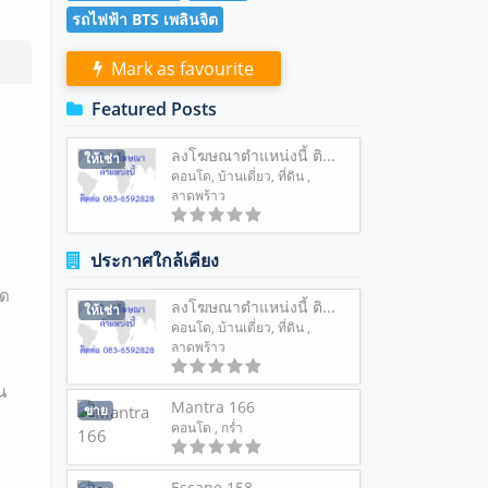
รถไฟฟ้า BTS เพลินจิต
Mark as favourite
Featured Posts
ลงโฆษณาตำแหน่งนี้ ติ...
ให้เช่า
คอนโด
,
บ้านเดี่ยว
,
ที่ดิน
,
ลาดพร้าว
ประกาศใกล้เคียง
อด
ลงโฆษณาตำแหน่งนี้ ติ...
ให้เช่า
คอนโด
,
บ้านเดี่ยว
,
ที่ดิน
,
ลาดพร้าว
น
Mantra 166
ขาย
คอนโด
, กร่ำ
Escape 158