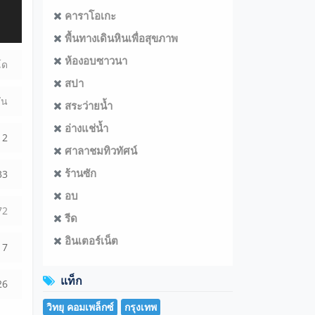
คาราโอเกะ
พื้นทางเดินหินเพื่อสุขภาพ
ห้องอบซาวนา
โด
สปา
ัน
สระว่ายน้ำ
อ่างแช่น้ำ
2
ศาลาชมทิวทัศน์
ร้านซัก
33
อบ
7
2
รีด
อินเตอร์เน็ต
7
แท็ก
26
วิทยุ คอมเพล็กซ์
กรุงเทพ