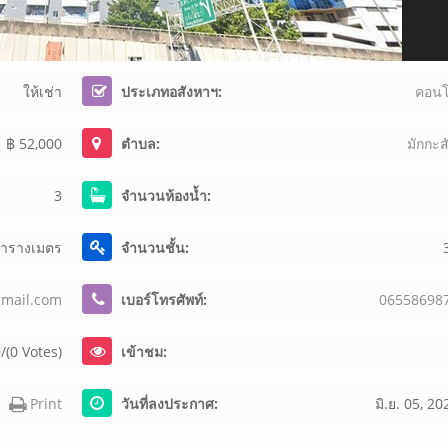
ให้เช่า
ประเภทอสังหาฯ:
คอน
฿ 52,000
ตำบล:
มักกะส
3
จำนวนห้องน้ำ:
ตารางเมตร
จำนวนชั้น:
gma
il.
com
เบอร์โทรศัพท์:
065
586
98
/(0 Votes)
เข้าชม:
Print
วันที่ลงประกาศ:
มิ.ย. 05, 20