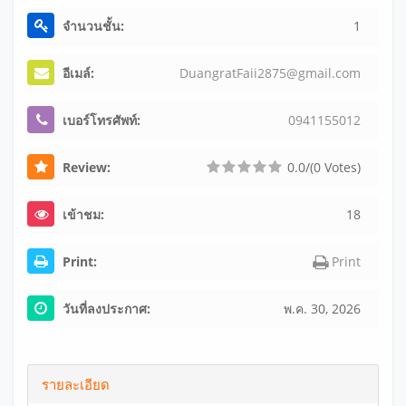
จำนวนชั้น:
1
อีเมล์:
Du
an
gr
at
Fa
ii
28
75
@g
ma
il
.c
om
เบอร์โทรศัพท์:
09
41
15
50
12
Review:
0.0/(0 Votes)
เข้าชม:
18
Print:
Print
วันที่ลงประกาศ:
พ.ค. 30, 2026
รายละเอียด