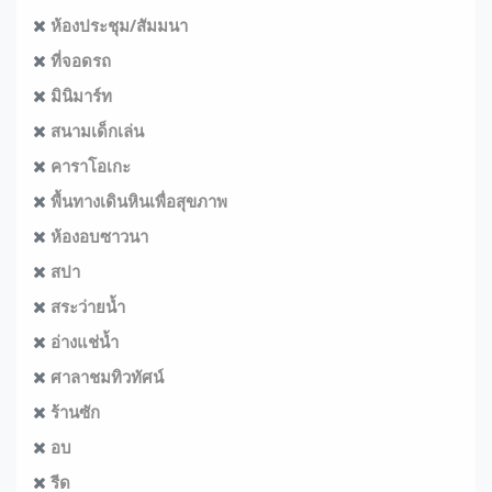
ห้องประชุม/สัมมนา
ที่จอดรถ
มินิมาร์ท
สนามเด็กเล่น
คาราโอเกะ
พื้นทางเดินหินเพื่อสุขภาพ
ห้องอบซาวนา
สปา
สระว่ายน้ำ
อ่างแช่น้ำ
ศาลาชมทิวทัศน์
ร้านซัก
อบ
รีด