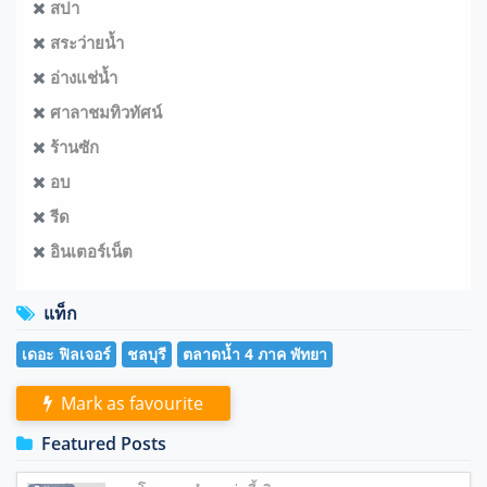
สปา
สระว่ายน้ำ
อ่างแช่น้ำ
ศาลาชมทิวทัศน์
ร้านซัก
อบ
รีด
อินเตอร์เน็ต
แท็ก
เดอะ ฟิลเจอร์
ชลบุรี
ตลาดน้ำ 4 ภาค พัทยา
Mark as favourite
Featured Posts