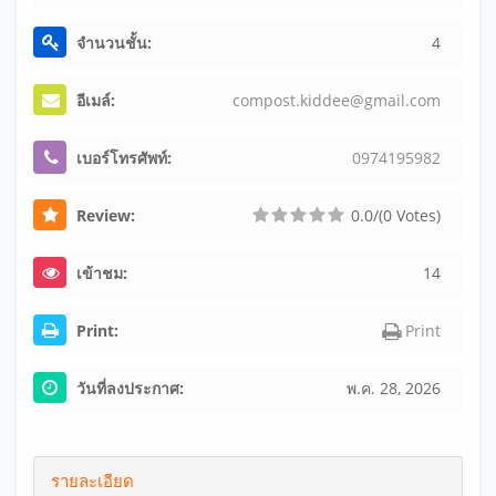
จำนวนชั้น:
4
อีเมล์:
co
mp
os
t.
ki
dd
ee
@g
ma
il
.c
om
เบอร์โทรศัพท์:
097
419
598
2
Review:
0.0/(0 Votes)
เข้าชม:
14
Print:
Print
วันที่ลงประกาศ:
พ.ค. 28, 2026
รายละเอียด