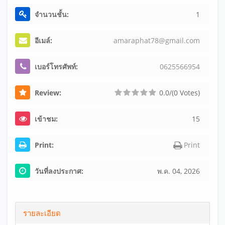
จำนวนชั้น:
1
อีเมล์:
am
ar
ap
ha
t7
8@
gm
ai
l.
co
m
เบอร์โทรศัพท์:
06
25
56
69
54
Review:
0.0/(0 Votes)
เข้าชม:
15
Print:
Print
วันที่ลงประกาศ:
พ.ค. 04, 2026
รายละเอียด