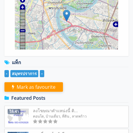
Data CC-By-SA by
OpenStreetMap
แท็ก
-
สมุทรปราการ
-
Mark as favourite
Featured Posts
ลงโฆษณาตำแหน่งนี้ ติ...
ให้เช่า
คอนโด
,
บ้านเดี่ยว
,
ที่ดิน
, ลาดพร้าว