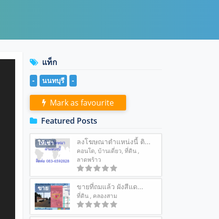
แท็ก
-
นนทบุรี
-
Mark as favourite
Featured Posts
ลงโฆษณาตำแหน่งนี้ ติ...
ให้เช่า
คอนโด
,
บ้านเดี่ยว
,
ที่ดิน
,
ลาดพร้าว
ขายที่ถมแล้ว ผังสีแด...
ขาย
ที่ดิน
, คลองสาม