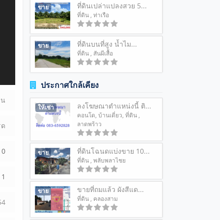
ที่ดินเปล่าแปลงสวย 5...
ขาย
ที่ดิน
, ท่าเรือ
ที่ดินบนที่สูง น้ำไม...
ขาย
ที่ดิน
, สันผีเสื้อ
ประกาศใกล้เคียง
ดิน
ลงโฆษณาตำแหน่งนี้ ติ...
ให้เช่า
คอนโด
,
บ้านเดี่ยว
,
ที่ดิน
,
ลาดพร้าว
็ด
ที่ดินโฉนดแบ่งขาย 10...
0
ขาย
ที่ดิน
, พลับพลาไชย
1
ขายที่ถมแล้ว ผังสีแด...
ขาย
ที่ดิน
, คลองสาม
54