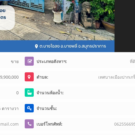
ขาย
ประเภทอสังหาฯ:
ที่
 9,900,000
ตำบล:
เทศบาลเมืองปากเกร
0
จำนวนห้องน้ำ:
6 ตารางวา
จำนวนชั้น:
g
mai
l.c
om
เบอร์โทรศัพท์:
06
25
56
69