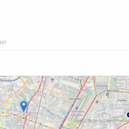
9897
Data CC-By-SA by
OpenStreetM