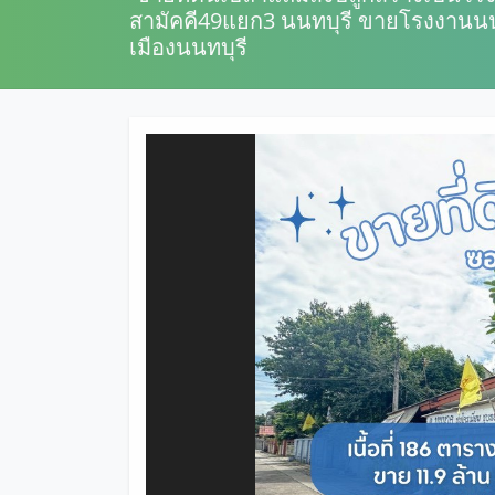
สามัคคี49แยก3 นนทบุรี ขายโรงงานนนท
เมืองนนทบุรี