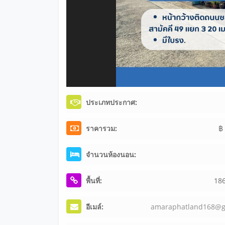
ประเภทประกาศ:
ราคารวม:
฿
จำนวนห้องนอน:
พื้นที่:
18
อีเมล์:
ama
rap
hat
lan
d16
8@