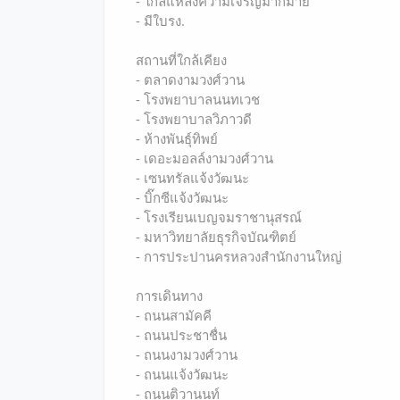
- ใกล้แหล่งความเจริญมากมาย
- มีใบรง.
สถานที่ใกล้เคียง
- ตลาดงามวงศ์วาน
- โรงพยาบาลนนทเวช
- โรงพยาบาลวิภาวดี
- ห้างพันธุ์ทิพย์
- เดอะมอลล์งามวงศ์วาน
- เซนทรัลแจ้งวัฒนะ
- บิ๊กซีแจ้งวัฒนะ
- โรงเรียนเบญจมราชานุสรณ์
- มหาวิทยาลัยธุรกิจบัณฑิตย์
- การประปานครหลวงสำนักงานใหญ่
การเดินทาง
- ถนนสามัคคี
- ถนนประชาชื่น
- ถนนงามวงศ์วาน
- ถนนแจ้งวัฒนะ
- ถนนติวานนท์