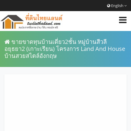
English
ขายขาดทุนบ้านเดี่ยว2ชั้น หมู่บ้านสีวลี
อยุธยา2 (เกาะเรียน) โครงการ Land And House
บ้านสวยสไตล์อังกฤษ