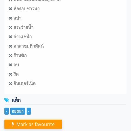
ห้องอบซาวนา
สปา
สระว่ายน้ำ
อ่างแช่น้ำ
ศาลาชมทิวทัศน์
ร้านซัก
อบ
รีด
อินเตอร์เน็ต
แท็ก
-
อยุธยา
-
Mark as favourite