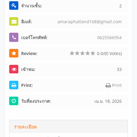
จำนวนชั้น:
2
อีเมล์:
ama
rap
hat
lan
d16
8@g
mai
l.c
om
เบอร์โทรศัพท์:
062
556
695
4
Review:
0.0/(0 Votes)
เข้าชม:
33
Print:
Print
วันที่ลงประกาศ:
เม.ย. 18, 2026
รายละเอียด