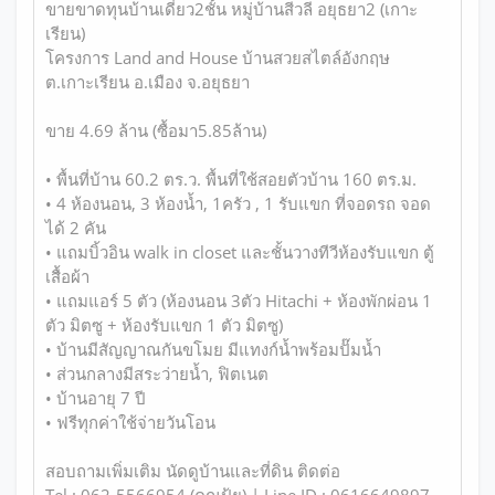
ขายขาดทุนบ้านเดี่ยว2ชั้น หมู่บ้านสีวลี อยุธยา2 (เกาะ
เรียน)
โครงการ Land and House บ้านสวยสไตล์อังกฤษ
ต.เกาะเรียน อ.เมือง จ.อยุธยา
ขาย 4.69 ล้าน (ซื้อมา5.85ล้าน)
• พื้นที่บ้าน 60.2 ตร.ว. พื้นที่ใช้สอยตัวบ้าน 160 ตร.ม.
• 4 ห้องนอน, 3 ห้องน้ำ, 1ครัว , 1 รับแขก ที่จอดรถ จอด
ได้ 2 คัน
• แถมบิ้วอิน walk in closet และชั้นวางทีวีห้องรับแขก ตู้
เสื้อผ้า
• แถมแอร์ 5 ตัว (ห้องนอน 3ตัว Hitachi + ห้องพักผ่อน 1
ตัว มิตซู + ห้องรับแขก 1 ตัว มิตซู)
• บ้านมีสัญญาณกันขโมย มีแทงก์น้ำพร้อมปั๊มน้ำ
• ส่วนกลางมีสระว่ายน้ำ, ฟิตเนต
• บ้านอายุ 7 ปี
• ฟรีทุกค่าใช้จ่ายวันโอน
สอบถามเพิ่มเติม นัดดูบ้านและที่ดิน ติดต่อ