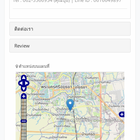
Tel : 062-5566954 (คุณปุ้ย) | Line ID : 0616649897
ติดต่อเรา
Review
ตำแหน่งบนแผนที่
Data CC-By-SA by
OpenStreetMap