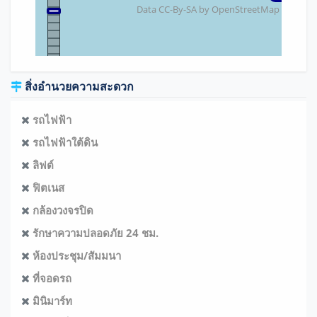
Data CC-By-SA by
OpenStreetMap
สิ่งอำนวยความสะดวก
รถไฟฟ้า
รถไฟฟ้าใต้ดิน
ลิฟต์
ฟิตเนส
กล้องวงจรปิด
รักษาความปลอดภัย 24 ชม.
ห้องประชุม/สัมมนา
ที่จอดรถ
มินิมาร์ท