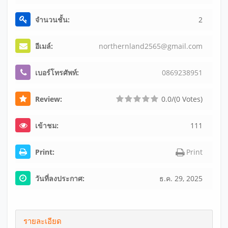
จำนวนชั้น:
2
อีเมล์:
no
rt
he
rn
la
nd
25
65
@g
ma
il
.c
om
เบอร์โทรศัพท์:
0
8
6
9
2
3
8
9
5
1
Review:
0.0/(0 Votes)
เข้าชม:
111
Print:
Print
วันที่ลงประกาศ:
ธ.ค. 29, 2025
รายละเอียด