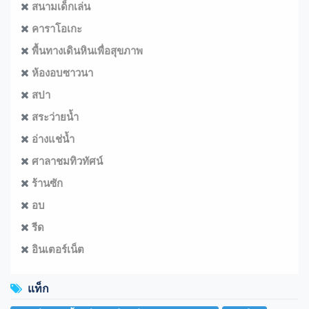
สนามเด็กเล่น
คาราโอเกะ
พื้นทางเดินหินเพื่อสุขภาพ
ห้องอบซาวนา
สปา
สระว่ายน้ำ
อ่างแช่น้ำ
ศาลาชมทิวทัศน์
ร้านซัก
อบ
รีด
อินเตอร์เน็ต
แท็ก