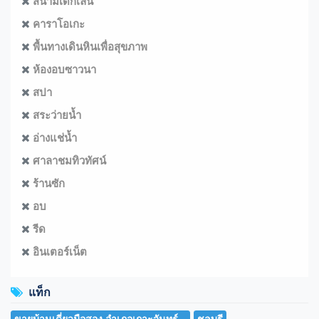
สนามเด็กเล่น
คาราโอเกะ
พื้นทางเดินหินเพื่อสุขภาพ
ห้องอบซาวนา
สปา
สระว่ายน้ำ
อ่างแช่น้ำ
ศาลาชมทิวทัศน์
ร้านซัก
อบ
รีด
อินเตอร์เน็ต
แท็ก
ขายบ้านเดี่ยวมือสอง อำเภอเกาะจันทร์...
ชลบุรี