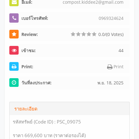
อีเมล์:
com
pos
t.k
idd
ee2
@gm
ail
.co
m
เบอร์โทรศัพท์:
0
9
6
9
3
2
4
6
2
4
Review:
0.0/(0 Votes)
เข้าชม:
44
Print:
Print
วันที่ลงประกาศ:
พ.ย. 18, 2025
รายละเอียด
รหัสทรัพย์ (Code ID) : PSC_09075
ราคา 669,600 บาท (ราคาต่อรองได้)