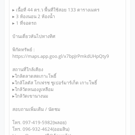
▸ เนื้อที่ 44 ตร.ว พื้นที่ใช้สอย 133 ตารางเมตร
▸ 3 ห้องนอน 2 ห้องน้ำ
▸ 1 ที่จอดรถ
บ้านเดี่ยวหันไปทางทิศ
พิกัดทรัพย์ :
https://maps.app.goo.gl/x7bpJrPmkdUHpQty9
สถานที่ใกล้เคียง
▸ใกล้ตลาดสดเกาะโพธิ์
▸ใกล้โลตัส โกเฟรช ซูเปอร์มาร์เก็ต เกาะโพธิ์
▸ใกล้วัดหนองงูเหลือม
▸ใกล้วัดเขานางนม
สอบถามเพิ่มเติม / นัดชม
โทร. 097-419-5982(พลอย)
โทร. 096-932-4624(ออมสิน)