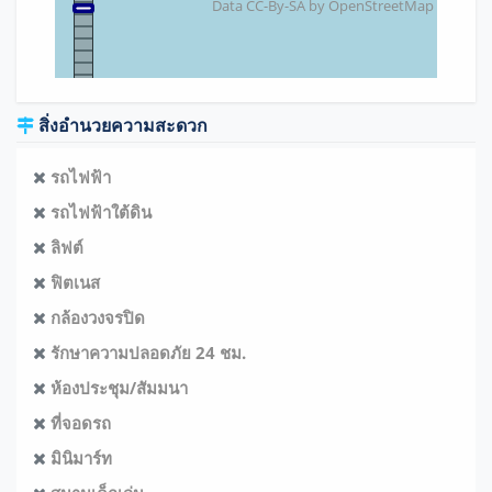
Data CC-By-SA by
OpenStreetMap
สิ่งอำนวยความสะดวก
รถไฟฟ้า
รถไฟฟ้าใต้ดิน
ลิฟต์
ฟิตเนส
กล้องวงจรปิด
รักษาความปลอดภัย 24 ชม.
ห้องประชุม/สัมมนา
ที่จอดรถ
มินิมาร์ท