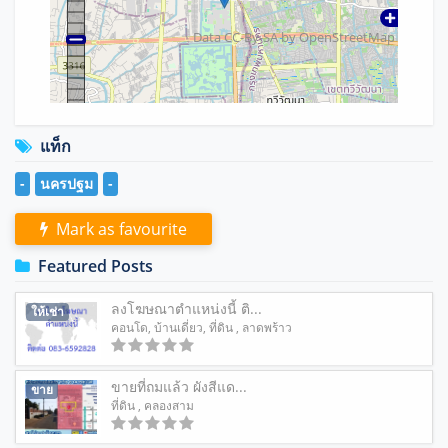
Data CC-By-SA by
OpenStreetMap
แท็ก
-
นครปฐม
-
Mark as favourite
Featured Posts
ลงโฆษณาตำแหน่งนี้ ติ...
ให้เช่า
คอนโด
,
บ้านเดี่ยว
,
ที่ดิน
, ลาดพร้าว
ขายที่ถมแล้ว ผังสีแด...
ขาย
ที่ดิน
, คลองสาม