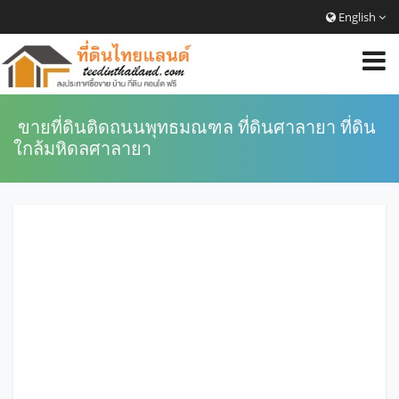
English
ขายที่ดินติดถนน​พุทธมณฑล ที่ดินศาลายา ที่ดิน
ใกล้มหิดลศาลายา