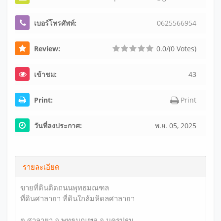
เบอร์โทรศัพท์:
0
6
2
5
5
6
6
9
5
4
Review:
0.0/(0 Votes)
เข้าชม:
43
Print:
Print
วันที่ลงประกาศ:
พ.ย. 05, 2025
รายละเอียด
ขายที่ดินติดถนน​พุทธมณฑล
ที่ดินศาลายา ที่ดินใกล้มหิดลศาลายา
ต.ศาลายา อ.พุทธมณฑล จ.นครปฐม