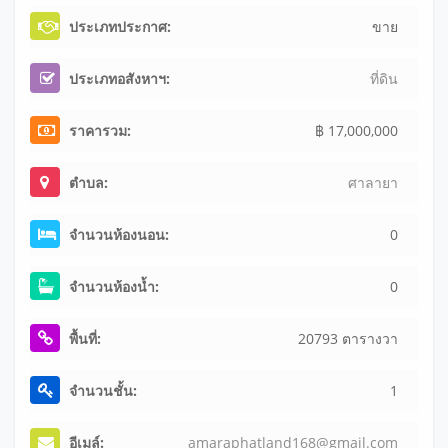
ประเภทประกาศ:
ขาย
ประเภทอสังหาฯ:
ที่ดิน
ราคารวม:
฿ 17,000,000
ตำบล:
ศาลายา
จำนวนห้องนอน:
0
จำนวนห้องน้ำ:
0
พื้นที่:
20793 ตารางวา
จำนวนชั้น:
1
อีเมล์:
am
ar
ap
ha
tl
an
d1
68
@g
ma
il
.c
om