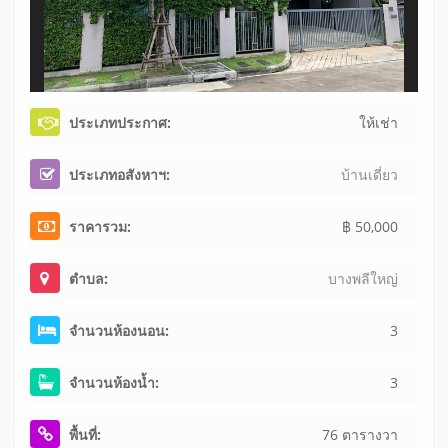
ประเภทประกาศ:
ให้เช่า
ประเภทอสังหาฯ:
บ้านเดี่ยว
ราคารวม:
฿ 50,000
ตำบล:
บางพลีใหญ่
จำนวนห้องนอน:
3
จำนวนห้องน้ำ:
3
พื้นที่:
76 ตารางวา