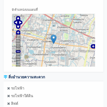
ตำแหน่งบนแผนที่
Data CC-By-SA by
OpenStreetMap
สิ่งอำนวยความสะดวก
รถไฟฟ้า
รถไฟฟ้าใต้ดิน
ลิฟต์