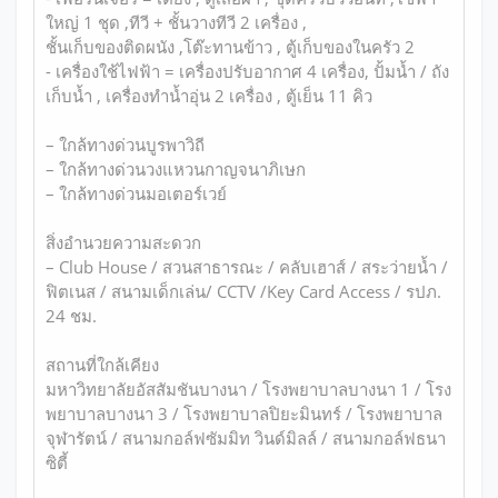
ใหญ่ 1 ชุด ,ทีวี + ชั้นวางทีวี 2 เครื่อง ,
ชั้นเก็บของติดผนัง ,โต๊ะทานข้าว , ตู้เก็บของในครัว 2
- เครื่องใช้ไฟฟ้า = เครื่องปรับอากาศ 4 เครื่อง, ปั้มน้ำ / ถัง
เก็บน้ำ , เครื่องทำน้ำอุ่น 2 เครื่อง , ตู้เย็น 11 คิว
– ใกล้ทางด่วนบูรพาวิถี
– ใกล้ทางด่วนวงแหวนกาญจนาภิเษก
– ใกล้ทางด่วนมอเตอร์เวย์
สิ่งอำนวยความสะดวก
– Club House / สวนสาธารณะ / คลับเฮาส์ / สระว่ายน้ำ /
ฟิตเนส / สนามเด็กเล่น/ CCTV /Key Card Access / รปภ.
24 ชม.
สถานที่ใกล้เคียง
มหาวิทยาลัยอัสสัมชันบางนา / โรงพยาบาลบางนา 1 / โรง
พยาบาลบางนา 3 / โรงพยาบาลปิยะมินทร์ / โรงพยาบาล
จุฬารัตน์ / สนามกอล์ฟซัมมิท วินด์มิลล์ / สนามกอล์ฟธนา
ซิตี้