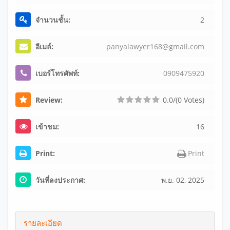
จำนวนชั้น:
2
อีเมล์:
pa
ny
al
aw
ye
r1
68
@g
ma
il
.c
om
เบอร์โทรศัพท์:
09
09
47
59
20
Review:
0.0/(0 Votes)
เข้าชม:
16
Print:
Print
วันที่ลงประกาศ:
พ.ย. 02, 2025
รายละเอียด