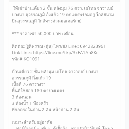
ให้เช่าบ้านเดี่ยว 2 ชั้น หลังมุม 76 ตรว. เอโทล จาวาเบย์
บางนา-สุวรรณภูมิ กิ่งแก้ว 19 ตกแต่งพร้อมอยู่ ใกล้สนาม
บินสุวรรณภูมิ ใกล้ทางด่วนมอเตอร์เวย์
*** ราคาเช่า 50,000 บาท /เดือน
ติดต่อ:: ฐิติพรรณ (ตุ่น) โทร/ID Line:: 0942823961
Link Line:: https://line.me/ti/p/3xFA1An8Kc
รหัส# KO1091
บ้านเดี่ยว 2 ชั้น หลังมุม เอโทล จาวาเบย์ บางนา-
สุวรรณภูมิ กิ่งแก้ว 19
เนื้อที่ 76 ตารางวา
พื้นที่ใช้สอย 180 ตารางเมตร
3 ห้องนอน
3 ห้องน้ำ 1 ห้องครัว
ที่จอดรถในบ้าน 2 คัน หน้าบ้าน 2 คัน
เหมาะสำหรับอยู่อาศัย
- เฟอร์นิเจอร์ = เตียง , ตู้เสื้อผ้า , ชุดครัวบิวว์อินท์ ,โซฟา