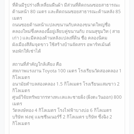
ที่ดินมีรูปร่างสี่เหลี่ยมผืนผ้า มีส่วนที่ติดถนนซอยสาธารณะ
ด้านหน้า 80 เมตร และติดถนนซอยสาธารณะด้านหลัง 85
เมตร
ถนนซอยด้านหน้าแปลงขนานกับคลองขนาดใหญ่ชื่อ
คลองใหม่ซึ่งคลองนี้อยู่เลียบคู่ขนานกับ ถนนสุขุมวิท ( สาย
เก่า ) และมีคลองด้านหลังแปลงที่ดิน ชื่อ คลองนิคม
ผังเมืองสีส้มจุดขาว ใช้สร้างบ้านจัดสรร อพาร์ทเม้นต์
หอพักให้เช่าได้
สถานที่สำคัญใกล้เคียง คือ
สหภาพแรงงาน Toyota 100 เมตร โรงเรียนวัดสองคลอง 1
กิโลเมตร
อนามัยตำบลสองคลอง 1.5 กิโลเมตร โรงเรียนแสมขาว 2
กิโลเมตร
ศูนย์วิจัยทรัพยากรทางทะเลและชายฝั่ง (ฝั่งตะวันออก) 800
เมตร
วัดหงษ์ทอง 4 กิโลเมตร โรงไฟฟ้าบางบ่อ 6 กิโลเมตร
บริษัท ฟงฟุ แมชชีนเนอร์รี่ 2 กิโลเมตร บริษัท ซึ่งฉิง 2
กิโลเมตร