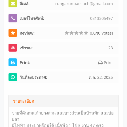
อีเมล์:
run
gar
unp
aes
uch
@gm
ail
.co
m
เบอร์โทรศัพท์:
0
8
1
3
3
0
5
4
9
7
Review:
0.0/(0 Votes)
เข้าชม:
23
Print:
Print
วันที่ลงประกาศ:
ต.ค. 22, 2025
รายละเอียด
ขายที่ดินถมแล้วบางส่วน และบางส่วนเป็นบ้านพัก และบ่อ
ปลา
มีไฟฟ้า ประปาพร้อมใช้ เนื้อที่ 51 ไร่ 3 งาน 47 ตรว.