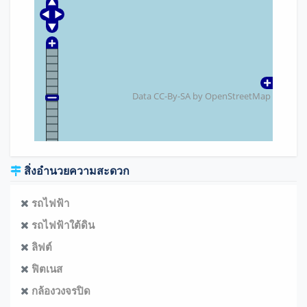
Data CC-By-SA by
OpenStreetMap
สิ่งอำนวยความสะดวก
รถไฟฟ้า
รถไฟฟ้าใต้ดิน
ลิฟต์
ฟิตเนส
กล้องวงจรปิด