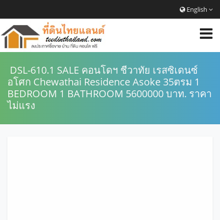
English
DSL-610.1 SALE คอนโดฯ ชีวาทัย เรสซิเดนซ์
อโศก Chewathai Residence Asoke 35ตรม 1
BEDROOM 1 BATHROOM 5600000 บาท. ราคา
ไม่แรง