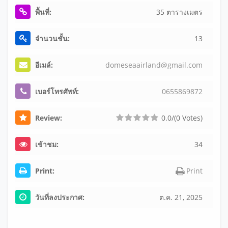
พื้นที่:
35 ตารางเมตร
จำนวนชั้น:
13
อีเมล์:
d
o
m
e
s
e
a
a
i
r
l
a
n
d
@
g
m
a
i
l
.
c
o
m
เบอร์โทรศัพท์:
0
6
5
5
8
6
9
8
7
2
Review:
0.0/(0 Votes)
เข้าชม:
34
Print:
Print
วันที่ลงประกาศ:
ต.ค. 21, 2025