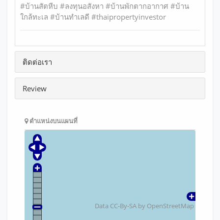
#บ้านสัตหีบ #ลงทุนอสังหา #บ้านพักตากอากาศ #บ้าน
ใกล้ทะเล #บ้านทำเลดี #thaipropertyinvestor
ติดต่อเรา
Review
ตำแหน่งบนแผนที่
Data CC-By-SA by
OpenStreetMap