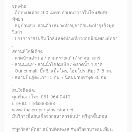
จุดเด่น:
- ติดทะเลเพียง 400 เมตร! ทำเลหายากในโซนสัตหีบ–
พัทยา
- หมู่บ้านสงบ ส่วนตัว เหมาะทั้งอยู่อาศัยและทำธุรกิจพูล
วิลล่า
- บรรยากาศร่มรื่น ใกล้แหล่งท่องเที่ยวยอดนิยมของพัทยา
.
สถานที่ใกล้เคียง:
- หาดบ้านอำเภอ / หาดทรายแก้ว / หาดบางเสร่
- สวนนงนุช / สวนน้ำโคลัมเบีย / ตลาดน้ำ 4 ภาค
- Outlet mall, บิ๊กซี, แม็คโคร, โฮมโปร เพียง 7–8 กม.
- สนามบินอู่ตะเภา 15 กม. / นิคมมาบตาพุด 30 กม.
.
สนใจติดต่อ:
คุณรินดา โทร. 061-964-0419
Line ID: rinda888888
www.thaipropertyinvestor.net
มีบริการยื่นสินเชื่อจากธนาคารชั้นนำ ฟรีทุกขั้นตอน
#พูลวิลล่าพัทยา #บ้านติดทะเล #พูลวิลล่านาจอมเทียน