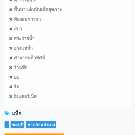
พื้นทางเดินหินเพื่อสุขภาพ
ห้องอบซาวนา
สปา
สระว่ายน้ำ
อ่างแช่น้ำ
ศาลาชมทิวทัศน์
ร้านซัก
อบ
รีด
อินเตอร์เน็ต
แท็ก
-
ชลบุรี
หาดบ้านอำเภอ