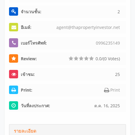
จำนวนชั้น:
2
อีเมล์:
a
g
e
n
t
@
t
h
a
p
r
o
p
e
r
t
y
i
n
v
e
s
t
o
r
.
n
e
t
เบอร์โทรศัพท์:
099
623
514
9
Review:
0.0/(0 Votes)
เข้าชม:
25
Print:
Print
วันที่ลงประกาศ:
ต.ค. 16, 2025
รายละเอียด