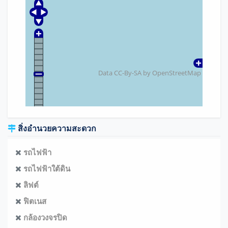
Data CC-By-SA by
OpenStreetMap
สิ่งอำนวยความสะดวก
รถไฟฟ้า
รถไฟฟ้าใต้ดิน
ลิฟต์
ฟิตเนส
กล้องวงจรปิด