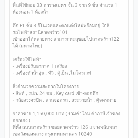
พื้นที่ใช้สอย 33 ตารางเมตร ชั้น 3 จาก 9 ชั้น จำนวน 1
ห้องนอน 1 ห้องน้ำ
ตึก F1 ชั้น 3 รีโนเวทและตกแต่งใหม่พร้อมอยู่ ใกล้
รถไฟฟ้าสถานีลาดพร้าว101
เข้าออกได้หลายทาง สามารถทะลุซอยไปลาดพร้าว122
ได้ (มหาดไทย)
เครื่องใช้ไฟฟ้า
- เครื่องปรับอากาศ 1 เครื่อง
- เครื่องทำน้ำอุ่น , ทีวี , ตู้เย็น ,ไมโครเวฟ
สิ่งอำนวยความสะดวกในโครงการ
- ลิฟท์ , รปภ. 24 ชม., Key card เข้า-ออกตึก
- กล้องวงจรปิด , ลานจอดรถ , สระว่ายน้ำ , ตู้จดหมาย
ราคาขาย 1,150,000 บาท ( รวมค่าโอน ค่าภาษีเจ้าของ
ออกเอง )
ที่ตั้ง ถนนลาดพร้าว ซอยลาดพร้าว 126 แขวงพลับพลา
เขตวังทองหลาง กรุงเทพมหานคร 10240