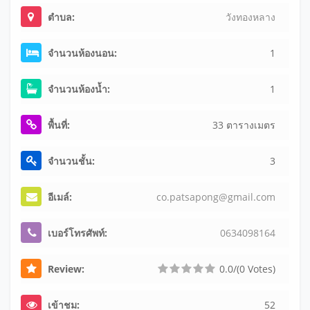
ตำบล:
วังทองหลาง
จำนวนห้องนอน:
1
จำนวนห้องน้ำ:
1
พื้นที่:
33 ตารางเมตร
จำนวนชั้น:
3
อีเมล์:
co
.p
at
sa
po
ng
@g
ma
il
.c
om
เบอร์โทรศัพท์:
06
34
09
81
64
Review:
0.0/(0 Votes)
เข้าชม:
52