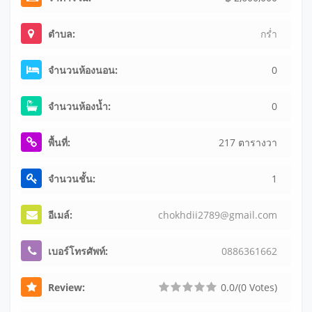
ตำบล:
กร่ำ
จำนวนห้องนอน:
0
จำนวนห้องน้ำ:
0
พื้นที่:
217 ตารางวา
จำนวนชั้น:
1
อีเมล์:
ch
ok
hd
ii
27
89
@g
ma
il
.c
om
เบอร์โทรศัพท์:
0
8
8
6
3
6
1
6
6
2
Review:
0.0/(0 Votes)