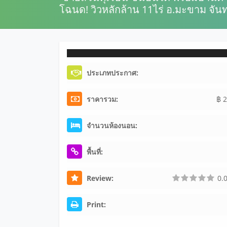
โฉนด! วิวหลักล้าน 11ไร่ อ.มะขาม จัน
ประเภทประกาศ:
ราคารวม:
฿ 2
จำนวนห้องนอน:
พื้นที่:
Review:
0.0
Print: