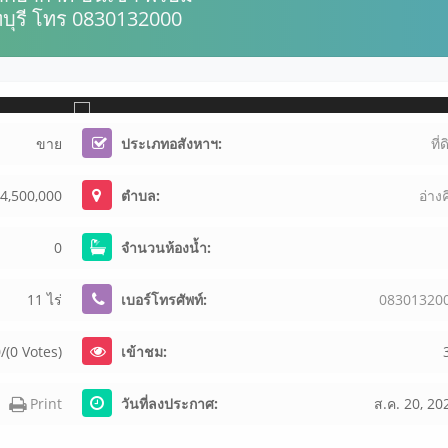
ทบุรี โทร 0830132000
ขาย
ประเภทอสังหาฯ:
ที่
4,500,000
ตำบล:
อ่างค
0
จำนวนห้องน้ำ:
11 ไร่
เบอร์โทรศัพท์:
0
8
3
0
1
3
2
0
/(0 Votes)
เข้าชม:
Print
วันที่ลงประกาศ:
ส.ค. 20, 20