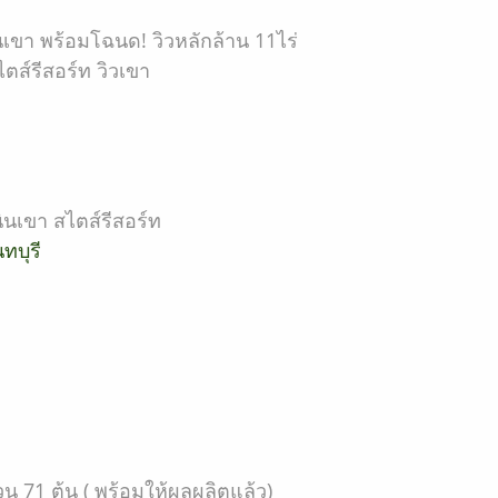
เขา พร้อมโฉนด! วิวหลักล้าน 11ไร่
ตส์รีสอร์ท วิวเขา
ินเขา สไตส์รีสอร์ท
นทบุรี
วน 71 ต้น ( พร้อมให้ผลผลิตแล้ว)