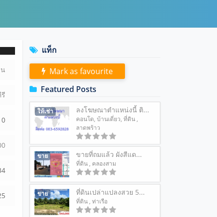
แท็ก
ดิน
Mark as favourite
Featured Posts
ีรี
ลงโฆษณาตำแหน่งนี้ ติ...
ให้เช่า
คอนโด
,
บ้านเดี่ยว
,
ที่ดิน
,
0
ลาดพร้าว
0
0
ขายที่ถมแล้ว ผังสีแด...
ขาย
ที่ดิน
, คลองสาม
34
ที่ดินเปล่าแปลงสวย 5...
ขาย
25
ที่ดิน
, ท่าเรือ