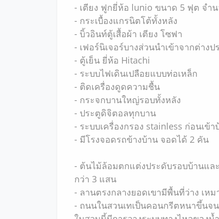
- เตียง ฟูกยี่ห้อ lunio ขนาด 5 ฟุต จำ
- กระเบื้องแกรนิตโต้ทั้งหลัง
- บิ้วอินท์ตู้เสื้อผ้า เตียง โซฟา
- เฟอร์นิเจอร์บางส่วนนำเข้าจากต่างป
- ตู้เย็น ยี่ห้อ Hitachi
- ระบบไฟเดินเปลือยแบบท่อเหล็ก
- ติดเครื่องดูดความชื้น
- กระจกบานใหญ่รอบทั้งหลัง
- ประตูดิจิตอลทุกบาน
- ระบบเครื่องกรอง stainless ก่อนเข้า
- มีโรงจอดรถข้างบ้าน จอดได้ 2 คัน
- ต้นไม้ล้อมตกแต่งประดับรอบบ้านและร
กว่า 3 แสน
- ลานตรงกลางยอดเขามีพื้นที่ว่าง เหม
- ถนนในสวนเทเป็นคอนกรีตหนาขึ้นจนถึง
ในสวนนี้มีการวางระบบทางไหลของน้ำ 