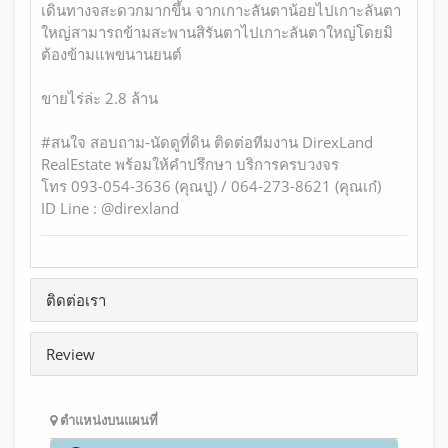
เดินทางจสะดวกมากขึ้น จากเกาะลันตาน้อยไปเกาะลันตา
ใหญ่สามารถข้ามสะพานสิรันตาไปเกาะลันตาใหญ่โดยมิ
ต้องข้ามแพขนานยนต์
ขายไร่ล่ะ 2.8 ล้าน
#สนใจ สอบถาม-นัดดูที่ดิน ติดต่อทีมงาน DirexLand
RealEstate พร้อมให้คำปรึกษา บริการครบวงจร
โทร 093-054-3636 (คุณปู) / 064-273-8621 (คุณเก๋)
ID Line : @direxland
ติดต่อเรา
Review
ตำแหน่งบนแผนที่