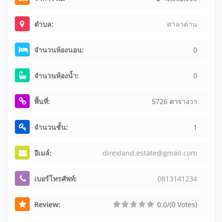
ตำบล:
ศาลาด่าน
จำนวนห้องนอน:
0
จำนวนห้องน้ำ:
0
พื้นที่:
5726 ตารางวา
จำนวนชั้น:
1
อีเมล์:
d
i
r
e
x
l
a
n
d
.
e
s
t
a
t
e
@
g
m
a
i
l
.
c
o
m
เบอร์โทรศัพท์:
08
13
14
12
34
Review:
0.0/(0 Votes)