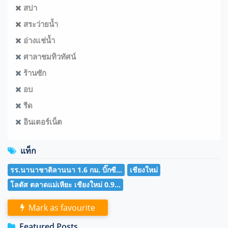
สปา
สระว่ายน้ำ
อ่างแช่น้ำ
ศาลาชมทิวทัศน์
ร้านซัก
อบ
รีด
อินเตอร์เน็ต
แท็ก
รร.นานาชาติลานนา 1.6 กม. บิ๊กซี...
เชียงใหม่
โลตัส ตลาดแม่เหียะ เชียงใหม่ 0.9...
Mark as favourite
Featured Posts