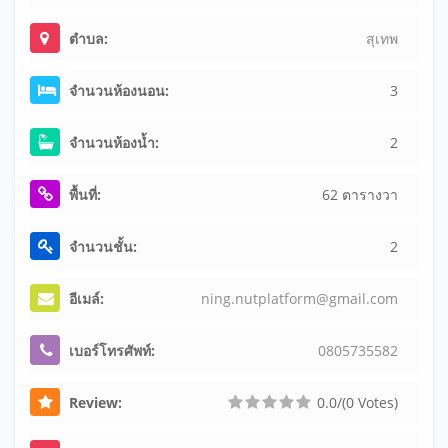
ตำบล:
สุเทพ
จำนวนห้องนอน:
3
จำนวนห้องน้ำ:
2
พื้นที่:
62 ตารางวา
จำนวนชั้น:
2
อีเมล์:
nin
g.n
utp
lat
for
m@g
mai
l.c
om
เบอร์โทรศัพท์:
080
573
558
2
Review:
0.0/(0 Votes)