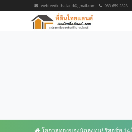
webteedinthailand@gmail.com
083-659-2828
โอกาสทองของนักลงทุน! รีสอร์ท 14 