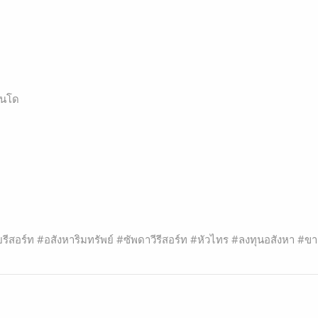
คอนโด
สอร์ท #อสังหาริมทรัพย์ #ซัพดาวีรีสอร์ท #หัวไทร #ลงทุนอสังหา #ข