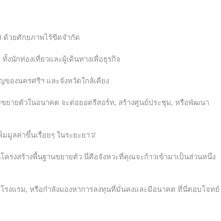
กาส ด้วยศักยภาพไร้ขีดจำกัด
้งนักท่องเที่ยวและผู้เดินทางเพื่อธุรกิจ
ำคัญของนครศรีฯ และจังหวัดใกล้เคียง
การขยายตัวในอนาคต จะต่อยอดรีสอร์ท, สร้างศูนย์ประชุม, หรือพัฒนา
พิ่มมูลค่าขึ้นเรื่อยๆ ในระยะยาว!
โครงสร้างพื้นฐานขยายตัว นี่คือจังหวะที่คุณจะก้าวเข้ามาเป็นส่วนหนึ่ง
ิจโรงแรม, หรือกำลังมองหาการลงทุนที่มั่นคงและมีอนาคต ที่นี่ตอบโจทย์