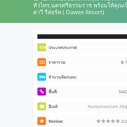
หัวไทร,นครศรีธรรมราช พร้อมให้คุณเป็
ดาวี รีสอร์ท ( Dawee Resort)
ประเภทประกาศ:
ราคารวม:
฿ 7
จำนวนห้องนอน:
พื้นที่:
560
อีเมล์:
Re
al
ty
on
ee
st
at
e.
3@
Review:
0.0