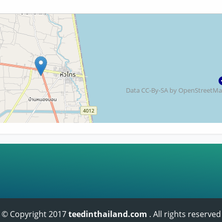
Data CC-By-SA by
OpenStreetM
© Copyright 2017
teedinthailand.com
. All rights reserved