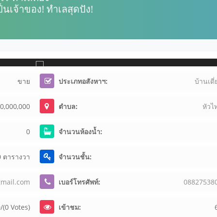
นเจ้าของ! ทำเลสุดปัง!
ขาย
ประเภทอสังหาฯ:
บ้านเดี่
0,000,000
ตำบล:
หัวไ
0
จำนวนห้องน้ำ:
0 ตารางวา
จำนวนชั้น:
gm
ai
l.
co
m
เบอร์โทรศัพท์:
08
82
75
38
/(0 Votes)
เข้าชม: