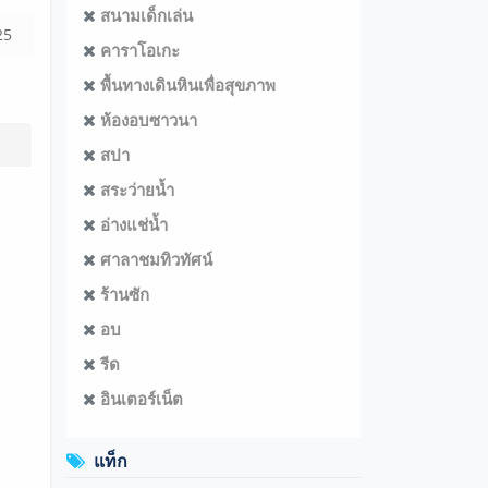
สนามเด็กเล่น
25
คาราโอเกะ
พื้นทางเดินหินเพื่อสุขภาพ
ห้องอบซาวนา
สปา
สระว่ายน้ำ
อ่างแช่น้ำ
ศาลาชมทิวทัศน์
ร้านซัก
อบ
รีด
อินเตอร์เน็ต
แท็ก