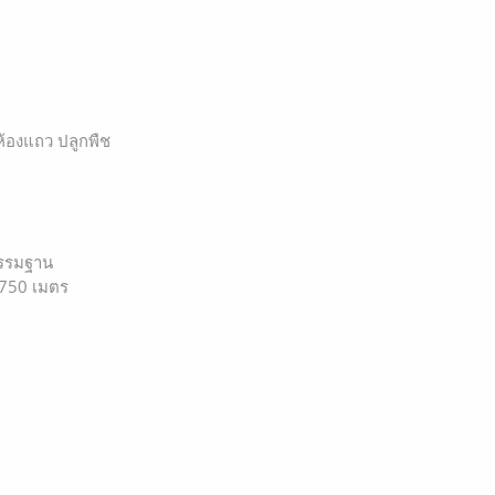
 ห้องแถว ปลูกพืช
กรรมฐาน
 750 เมตร