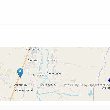
Data CC-By-SA by
OpenStreetM