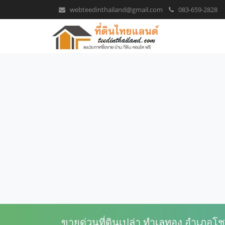
webteedinthailand@gmail.com
083-659-2828
ขายด่วนที่ดินเปล่า ทำเลทอง อำเภอโช