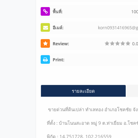
พื้นที่:
10
อีเมล์:
k
o
r
n
0
9
3
1
4
1
6
9
6
5
@
Review:
0.0
Print:
รายละเอียด
ขายด่วนที่ดินเปล่า ทำเลทอง อำเภอโชคชัย จั
ที่ตั้ง : บ้านโนนสะอาด หมู่ 9 ต.ท่าเยี่ยม อ.
พิกัด : 14.751728, 102.216559