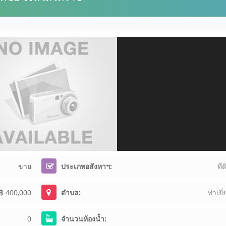
ขาย
ประเภทอสังหาฯ:
ที่
฿ 400,000
ตำบล:
ท่าเยี
0
จำนวนห้องน้ำ: