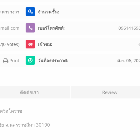
0 ตารางวา
จำนวนชั้น:
g
m
a
i
l
.
c
o
m
เบอร์โทรศัพท์:
096
141
69
/(0 Votes)
เข้าชม:
Print
วันที่ลงประกาศ:
มิ.ย. 06, 20
ติดต่อเรา
Review
งหวัดโคราช
โชคชัย จ.นครราชสีมา 30190