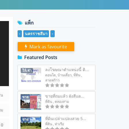
แท็ก
-
นครราชสีมา
-
Mark as favourite
Featured Posts
ลงโฆษณาตำแหน่งนี้ ติ...
ให้เช่า
คอนโด
,
บ้านเดี่ยว
,
ที่ดิน
,
ลาดพร้าว
ดิน
ขายที่ถมแล้ว ผังสีแด...
ขาย
ที่ดิน
, คลองสาม
่ยม
ที่ดินเปล่าแปลงสวย 5...
ขาย
ที่ดิน
, ท่าเรือ
0