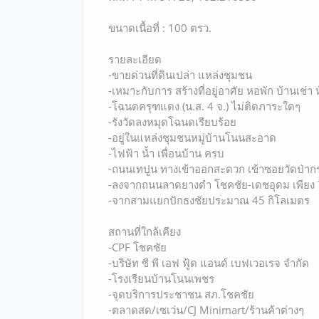
ขนาดเนื้อที่ : 100 ตรว.
รายละเอียด
-ขายด่วนที่ดินเปล่า แหล่งชุมชน
-เหมาะกับการ สร้างที่อยู่อาศัย หอพัก บ้านเช่า
-โฉนดครุฑแดง (น.ส. 4 จ.) ไม่ติดภาระใดๆ
-รังวัดลงหมุดโฉนดเรียบร้อย
-อยู่ในแหล่งชุมชนหมู่บ้านโนนสะอาด
-ไฟฟ้า น้ำ เพื่อนบ้าน ครบ
-ถนนเทปูน ทางเข้าออกสะดวก เข้าซอยวัดป่า
-ลงจากถนนลาดยางดำ โชคชัย-เดชอุดม เพียง
-จากสามแยกปักธงชัยประมาณ 45 กิโลเมตร
สถานที่ใกล้เคียง
-CPF โชคชัย
-บริษัท ซี พี เอฟ ฟู้ด แอนด์ เบฟเวอเรจ จำกัด
-โรงเรียนบ้านโนนเพชร
-จุดบริการประชาชน สภ.โชคชัย
-ตลาดสด/เซเว่น/CJ Minimart/ร้านค้าต่างๆ