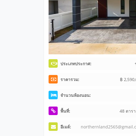
ประเภทประกาศ:
ราคารวม:
฿ 2,590
จำนวนห้องนอน:
พื้นที่:
48 ตารา
อีเมล์:
no
rt
he
rn
la
nd
25
65
@g
ma
il
.