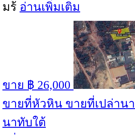
มร้
อ่านเพิ่มเติม
ขาย
฿ 26,000
ขายที่หัวหิน ขายที่เปล่
นาทับใต้