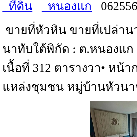
ที่ดิน
หนองแก
06255
ขายที่หัวหิน ขายที่เปล่า
นาทับใต้พิกัด : ต.หนองแก 
เนื้อที่ 312 ตารางวา• หน้า
แหล่งชุมชน หมู่บ้านหัวน