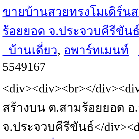
ขายบ้านสวยทรงโมเดิร์นส
ร้อยยอด จ.ประจวบคีรีขันธ
บ้านเดี่ยว
,
อพาร์ทเมนท์
5549167
<div><div><br></div><d
สร้างบน ต.สามร้อยยอด อ
จ.ประจวบคีรีขันธ์</div><di