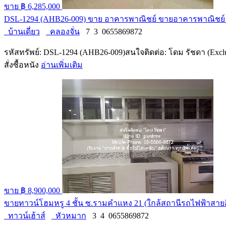
ขาย
฿ 6,285,000
DSL-1294 (AHB26-009) ขาย อาคารพาณิชย์ ขายอาคารพาณิชย์ ย่านแ
บ้านเดี่ยว
คลองจั่น
7
3
0655869872
รหัสทรัพย์: DSL-1294 (AHB26-009)สนใจติดต่อ: โดม รัชดา (Exclusi
สั่งซื้อหนัง
อ่านเพิ่มเติม
ขาย
฿ 8,900,000
ขายทาวน์โฮมหรู 4 ชั้น ซ.รามคำแหง 21 (ใกล้สถานีรถไฟฟ้าสายสีส
ทาวน์เฮ้าส์
หัวหมาก
3
4
0655869872