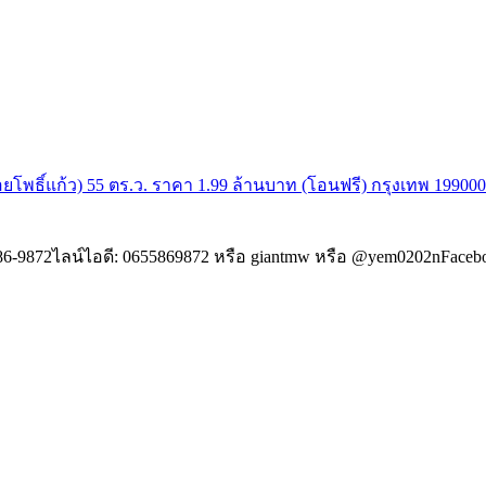
อยโพธิ์แก้ว) 55 ตร.ว. ราคา 1.99 ล้านบาท (โอนฟรี) กรุงเทพ 1990
9872ไลน์ไอดี: 0655869872 หรือ giantmw หรือ @yem0202nFacebook: ht