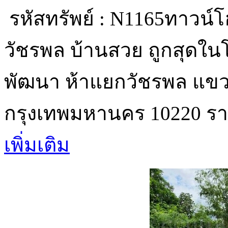
รหัสทรัพย์ : N1165ทาวน์โฮ
วัชรพล บ้านสวย ถูกสุดในโค
พัฒนา ห้าแยกวัชรพล แขว
กรุงเทพมหานคร 10220 รา
เพิ่มเติม