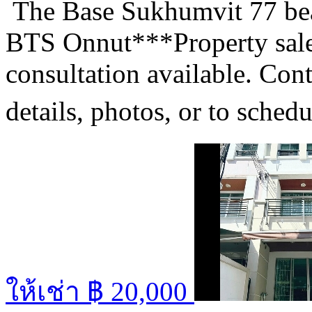
The Base Sukhumvit 77 beau
BTS Onnut***Property sales
consultation available. Co
details, photos, or to sched
ให้เช่า
฿ 20,000