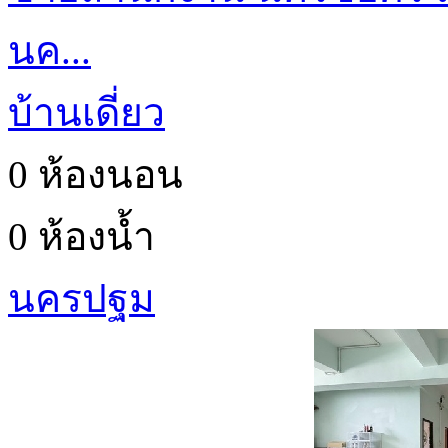
นค...
บ้านเดี่ยว
0 ห้องนอน
0 ห้องน้ำ
นครปฐม